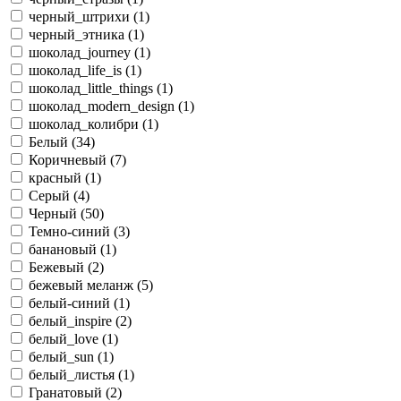
черный_штрихи (
1
)
черный_этника (
1
)
шоколад_journey (
1
)
шоколад_life_is (
1
)
шоколад_little_things (
1
)
шоколад_modern_design (
1
)
шоколад_колибри (
1
)
Белый (
34
)
Коричневый (
7
)
красный (
1
)
Серый (
4
)
Черный (
50
)
Темно-синий (
3
)
банановый (
1
)
Бежевый (
2
)
бежевый меланж (
5
)
белый-синий (
1
)
белый_inspire (
2
)
белый_love (
1
)
белый_sun (
1
)
белый_листья (
1
)
Гранатовый (
2
)