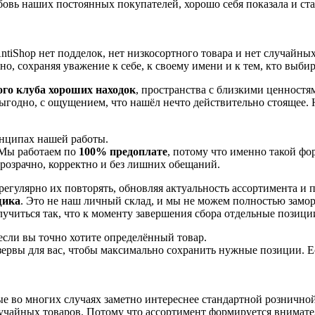
юбовь наших постоянных покупателей, хорошо себя показала и ст
iShop нет подделок, нет низкосортного товара и нет случайных
но, сохраняя уважение к себе, к своему имени и к тем, кто выбир
го клуба хороших находок
, пространства с близкими ценностя
ыгодно, с ощущением, что нашёл нечто действительно стоящее. Не
инципах нашей работы.
. Мы работаем по
100% предоплате
, потому что именно такой фо
розрачно, корректно и без лишних обещаний.
регулярно их повторять, обновляя актуальность ассортимента и 
щика
. Это не наш личный склад, и мы не можем полностью замор
лучиться так, что к моменту завершения сбора отдельные позици
если вы точно хотите определённый товар.
зервы для вас, чтобы максимально сохранить нужные позиции. Ес
 во многих случаях заметно интереснее стандартной розничной ц
учайных товаров. Потому что ассортимент формируется внимател