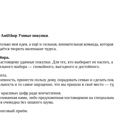
а
AntiShop Умные покупки
.
 только моя идея, а ещё и сильная, внимательная команда, котор
ётся творить маленькие чудеса.
бора.
астоящему удачные покупки. Для тех, кто выбирает не наспех, а 
ильного выбора — спокойного, выгодного и достойного.
нта.
невность, принести пользу дому, порадовать семью и сделать по
альность и то самое ощущение, что вы пришли в своё место — ту
т красивых цифр ради впечатления.
низованная нами, либо предложенная поставщиком на специаль
я очевидна без лишнего шума.
тинговый приём.