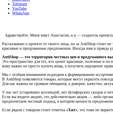
Telegram
YouTube
WhatsApp
Здравствуйте. Меня зовут Анастасия, и я — создатель проект
Рассказываю о проекте от своего лица, но за AntiShop стоит не
красивые и продуманные предложения. Иногда нам и правда уда
AntiShop — это территория честных цен и продуманного вы
Это пространство для тех, кто ценит красивые, полезные и по-н
кому важно не просто купить вещь, а получить ощущение прав
Мы с особым вниманием подходим к формированию ассортиме
В AntiShop появляются товары, которые могут украсить повсед
Для нас важны не громкие обещания, а доверие, качество, акту
У нас нет устаревших коллекций, нет бутафорских скидок и не
Если вы видите акцию, это действительно акция — либо орга
предпочитаем честный подход, в котором ценность предложени
Если рядом с товаром стоит отметка
«Хит»
, это тоже не марке