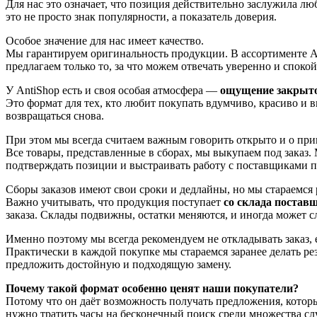
Для нас это означает, что позиция действительно заслужила л
это не просто знак популярности, а показатель доверия.
Особое значение для нас имеет качество.
Мы гарантируем оригинальность продукции. В ассортименте Ant
предлагаем только то, за что можем отвечать уверенно и спокой
У AntiShop есть и своя особая атмосфера —
ощущение закрыто
Это формат для тех, кто любит покупать вдумчиво, красиво и в
возвращаться снова.
При этом мы всегда считаем важным говорить открыто и о пр
Все товары, представленные в сборах, мы выкупаем под заказ
подтверждать позиции и выстраивать работу с поставщиками п
Сборы заказов имеют свои сроки и дедлайны, но мы стараемся 
Важно учитывать, что продукция поступает
со склада постав
заказа. Склады подвижны, остатки меняются, и иногда может с
Именно поэтому мы всегда рекомендуем не откладывать заказ, 
Практически в каждой покупке мы стараемся заранее делать ре
предложить достойную и подходящую замену.
Почему такой формат особенно ценят наши покупатели?
Потому что он даёт возможность получать предложения, которые
нужно тратить часы на бесконечный поиск среди множества сл