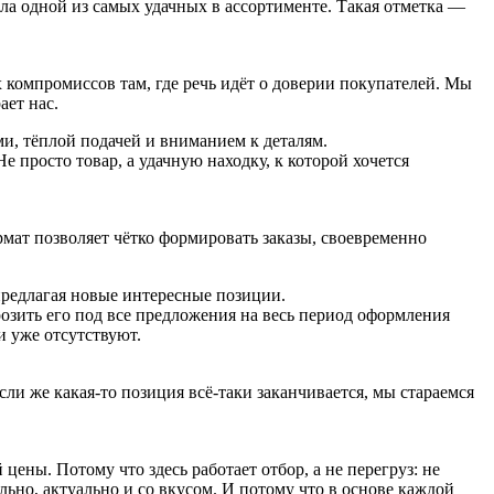
ала одной из самых удачных в ассортименте. Такая отметка —
 компромиссов там, где речь идёт о доверии покупателей. Мы
ает нас.
ми, тёплой подачей и вниманием к деталям.
 просто товар, а удачную находку, к которой хочется
рмат позволяет чётко формировать заказы, своевременно
предлагая новые интересные позиции.
озить его под все предложения на весь период оформления
и уже отсутствуют.
ли же какая-то позиция всё-таки заканчивается, мы стараемся
ены. Потому что здесь работает отбор, а не перегруз: не
ьно, актуально и со вкусом. И потому что в основе каждой