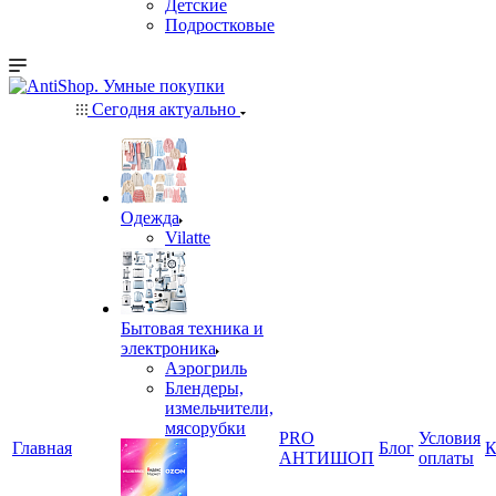
Детские
Подростковые
Сегодня актуально
Одежда
Vilatte
Бытовая техника и
электроника
Аэрогриль
Блендеры,
измельчители,
мясорубки
PRO
Условия
Главная
Блог
К
АНТИШОП
оплаты