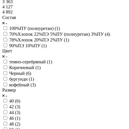
3 363
4 127
4 892
Состав
100%ПУ (полиуретан) (
1
)
70%Хлопок 22%ПЭ 5%ПУ (полиуретан) 3%ПУ (
4
)
78%Хлопок 20%ПЭ 2%ПУ (
1
)
90%ПЭ 10%ПУ (
1
)
Цвет
темно-серебряный (
1
)
Коричневый (
1
)
Черный (
6
)
бургунди (
1
)
кофейный (
3
)
Размер
40 (
6
)
42 (
3
)
44 (
3
)
46 (
1
)
48 (
2
)