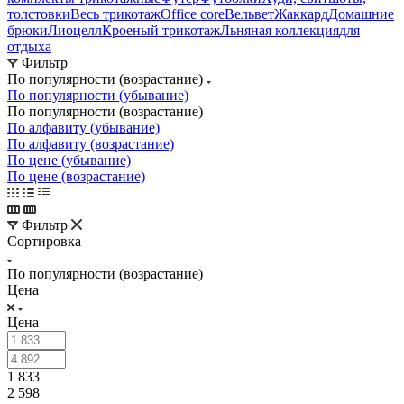
толстовки
Весь трикотаж
Office core
Вельвет
Жаккард
Домашние
брюки
Лиоцелл
Кроеный трикотаж
Льняная коллекция
для
отдыха
Фильтр
По популярности (возрастание)
По популярности (убывание)
По популярности (возрастание)
По алфавиту (убывание)
По алфавиту (возрастание)
По цене (убывание)
По цене (возрастание)
Фильтр
Сортировка
По популярности (возрастание)
Цена
Цена
1 833
2 598