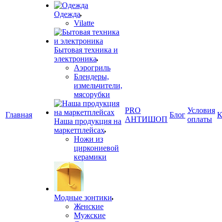
Одежда
Vilatte
Бытовая техника и
электроника
Аэрогриль
Блендеры,
измельчители,
мясорубки
PRO
Условия
Главная
Блог
К
АНТИШОП
оплаты
Наша продукция на
маркетплейсах
Ножи из
циркониевой
керамики
Модные зонтики
Женские
Мужские