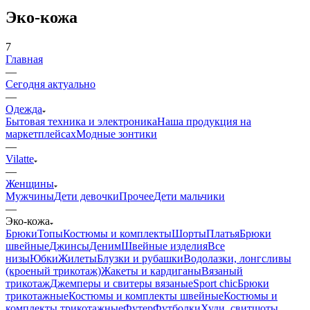
Эко-кожа
7
Главная
—
Сегодня актуально
—
Одежда
Бытовая техника и электроника
Наша продукция на
маркетплейсах
Модные зонтики
—
Vilatte
—
Женщины
Мужчины
Дети девочки
Прочее
Дети мальчики
—
Эко-кожа
Брюки
Топы
Костюмы и комплекты
Шорты
Платья
Брюки
швейные
Джинсы
Деним
Швейные изделия
Все
низы
Юбки
Жилеты
Блузки и рубашки
Водолазки, лонгсливы
(кроеный трикотаж)
Жакеты и кардиганы
Вязаный
трикотаж
Джемперы и свитеры вязаные
Sport chic
Брюки
трикотажные
Костюмы и комплекты швейные
Костюмы и
комплекты трикотажные
Футер
Футболки
Худи, свитшоты,