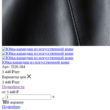
Юбка-карандаш из искусственной кожи
Арт.: D26.184
3 448
₽
/шт
Варианты цен
3 448
₽
/шт
Подробности
от
3 448 ₽
В корзину
Подробнее