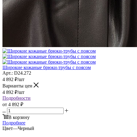
Широкие кожаные брюки-трубы с поясом
Арт.: D24.272
4 892
₽
/шт
Варианты цен
4 892
₽
/шт
Подробности
от
4 892 ₽
В корзину
Подробнее
Цвет
—
Черный