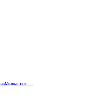
сах
Модные зонтики