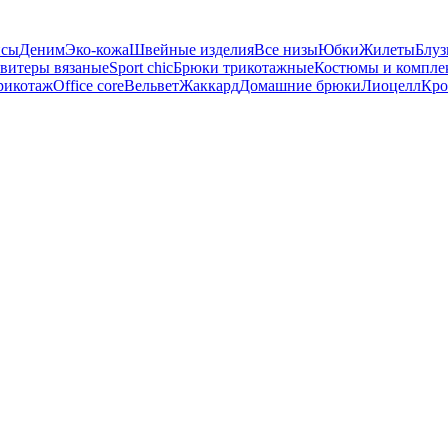
сы
Деним
Эко-кожа
Швейные изделия
Все низы
Юбки
Жилеты
Блуз
витеры вязаные
Sport chic
Брюки трикотажные
Костюмы и компле
рикотаж
Office core
Вельвет
Жаккард
Домашние брюки
Лиоцелл
Кро