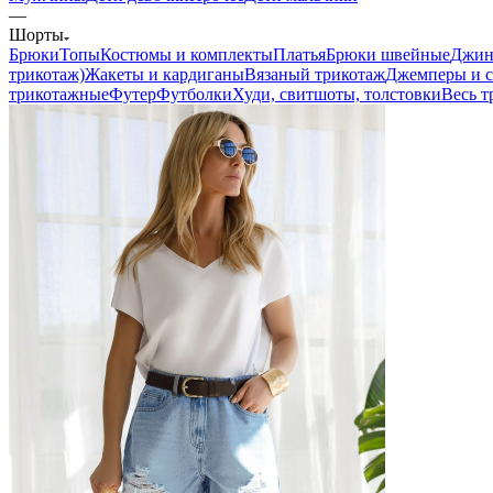
—
Шорты
Брюки
Топы
Костюмы и комплекты
Платья
Брюки швейные
Джин
трикотаж)
Жакеты и кардиганы
Вязаный трикотаж
Джемперы и с
трикотажные
Футер
Футболки
Худи, свитшоты, толстовки
Весь т