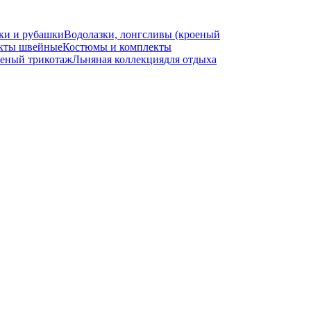
ки и рубашки
Водолазки, лонгсливы (кроеный
кты швейные
Костюмы и комплекты
еный трикотаж
Льняная коллекция
для отдыха