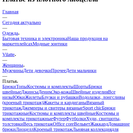
Главная
—
Сегодня актуально
—
Одежда
Бытовая техника и электроника
Наша продукция на
маркетплейсах
Модные зонтики
—
Vilatte
—
Женщины
Мужчины
Дети девочки
Прочее
Дети мальчики
—
Платья
Брюки
Топы
Костюмы и комплекты
Шорты
Брюки
швейные
Джинсы
Деним
Эко-кожа
Швейные изделия
Все
низы
Юбки
Жилеты
Блузки и рубашки
Водолазки, лонгсливы
(кроеный трикотаж)
Жакеты и кардиганы
Вязаный
трикотаж
Джемперы и свитеры вязаные
Sport chic
Брюки
трикотажные
Костюмы и комплекты швейные
Костюмы и
комплекты трикотажные
Футер
Футболки
Худи, свитшоты,
толстовки
Весь трикотаж
Office core
Вельвет
Жаккард
Домашние
брюки
Лиоцелл
Кроеный трикотаж
Льняная коллекция
для