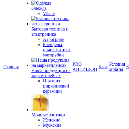
Одежда
Vilatte
Бытовая техника и
электроника
Аэрогриль
Блендеры,
измельчители,
мясорубки
PRO
Условия
Главная
Блог
К
АНТИШОП
оплаты
Наша продукция на
маркетплейсах
Ножи из
циркониевой
керамики
Модные зонтики
Женские
Мужские