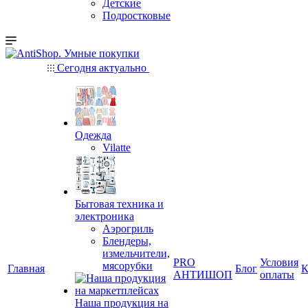
Детские
Подростковые
Сегодня актуально
Одежда
Vilatte
Бытовая техника и
электроника
Аэрогриль
Блендеры,
измельчители,
PRO
Условия
мясорубки
Главная
Блог
К
АНТИШОП
оплаты
Наша продукция на