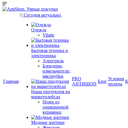
Сегодня актуально
Одежда
Vilatte
Бытовая техника и
электроника
Аэрогриль
Блендеры,
измельчители,
мясорубки
PRO
Условия
Главная
Блог
К
АНТИШОП
оплаты
Наша продукция на
маркетплейсах
Ножи из
циркониевой
керамики
Модные зонтики
Женские