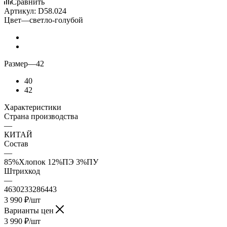
Сравнить
Артикул:
D58.024
Цвет
—
светло-голубой
Размер
—
42
40
42
Характеристики
Страна производства
—
КИТАЙ
Состав
—
85%Хлопок 12%ПЭ 3%ПУ
Штрихкод
—
4630233286443
3 990
₽
/шт
Варианты цен
3 990
₽
/шт