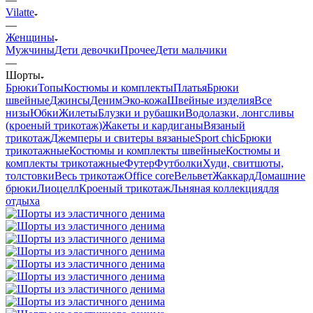
Vilatte
—
Женщины
Мужчины
Дети девочки
Прочее
Дети мальчики
—
Шорты
Брюки
Топы
Костюмы и комплекты
Платья
Брюки
швейные
Джинсы
Деним
Эко-кожа
Швейные изделия
Все
низы
Юбки
Жилеты
Блузки и рубашки
Водолазки, лонгсливы
(кроеный трикотаж)
Жакеты и кардиганы
Вязаный
трикотаж
Джемперы и свитеры вязаные
Sport chic
Брюки
трикотажные
Костюмы и комплекты швейные
Костюмы и
комплекты трикотажные
Футер
Футболки
Худи, свитшоты,
толстовки
Весь трикотаж
Office core
Вельвет
Жаккард
Домашние
брюки
Лиоцелл
Кроеный трикотаж
Льняная коллекция
для
отдыха