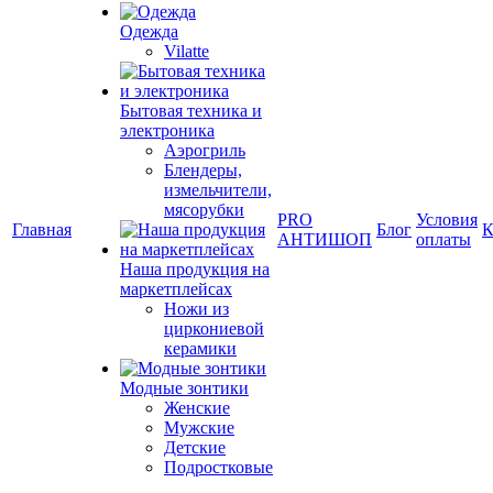
Одежда
Vilatte
Бытовая техника и
электроника
Аэрогриль
Блендеры,
измельчители,
мясорубки
PRO
Условия
Главная
Блог
К
АНТИШОП
оплаты
Наша продукция на
маркетплейсах
Ножи из
циркониевой
керамики
Модные зонтики
Женские
Мужские
Детские
Подростковые