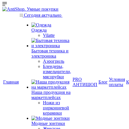
Сегодня актуально
Одежда
Vilatte
Бытовая техника и
электроника
Аэрогриль
Блендеры,
измельчители,
мясорубки
PRO
Условия
Главная
Блог
К
АНТИШОП
оплаты
Наша продукция на
маркетплейсах
Ножи из
циркониевой
керамики
Модные зонтики
Женские