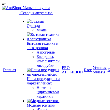
Сегодня актуально
Одежда
Vilatte
Бытовая техника и
электроника
Аэрогриль
Блендеры,
измельчители,
мясорубки
PRO
Условия
Главная
Блог
К
АНТИШОП
оплаты
Наша продукция на
маркетплейсах
Ножи из
циркониевой
керамики
Модные зонтики
Женские