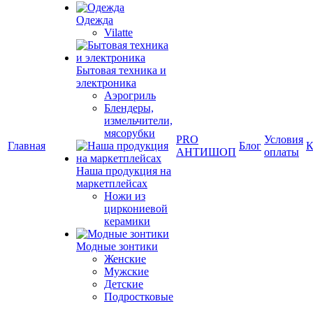
Одежда
Vilatte
Бытовая техника и
электроника
Аэрогриль
Блендеры,
измельчители,
мясорубки
PRO
Условия
Главная
Блог
К
АНТИШОП
оплаты
Наша продукция на
маркетплейсах
Ножи из
циркониевой
керамики
Модные зонтики
Женские
Мужские
Детские
Подростковые