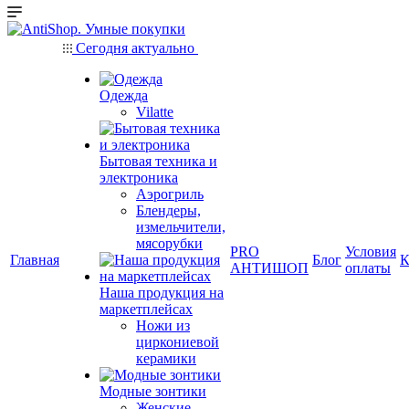
Сегодня актуально
Одежда
Vilatte
Бытовая техника и
электроника
Аэрогриль
Блендеры,
измельчители,
мясорубки
PRO
Условия
Главная
Блог
К
АНТИШОП
оплаты
Наша продукция на
маркетплейсах
Ножи из
циркониевой
керамики
Модные зонтики
Женские