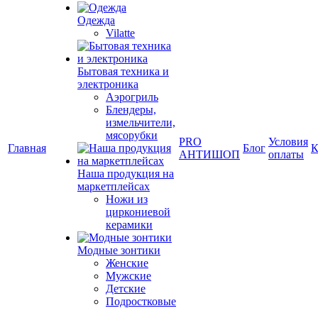
Одежда
Vilatte
Бытовая техника и
электроника
Аэрогриль
Блендеры,
измельчители,
мясорубки
PRO
Условия
Главная
Блог
К
АНТИШОП
оплаты
Наша продукция на
маркетплейсах
Ножи из
циркониевой
керамики
Модные зонтики
Женские
Мужские
Детские
Подростковые