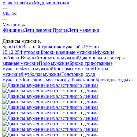
маркетплейсах
Модные зонтики
—
Vilatte
—
Мужчины
Женщины
Дети девочки
Прочее
Дети мальчики
—
Джинсы мужские
Sport chic
Вязаный трикотаж мужской -15% по
15.12.25
Футболки
Брюки швейные мужские
Мужские
рубашки
Вязаный трикотаж мужской
Джемперы и свитеры
вязаные мужские
Поло мужские
Брюки трикотажные
мужские
Футер мужской
Костюмы мужские
Шорты
мужские
Футболки мужские
Толстовки, худи
мужские
Лонгсливы мужские
футболка-поло
Брюки
для отдыха