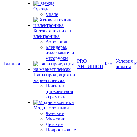
Одежда
Vilatte
Бытовая техника и
электроника
Аэрогриль
Блендеры,
измельчители,
мясорубки
PRO
Условия
Главная
Блог
К
АНТИШОП
оплаты
Наша продукция на
маркетплейсах
Ножи из
циркониевой
керамики
Модные зонтики
Женские
Мужские
Детские
Подростковые