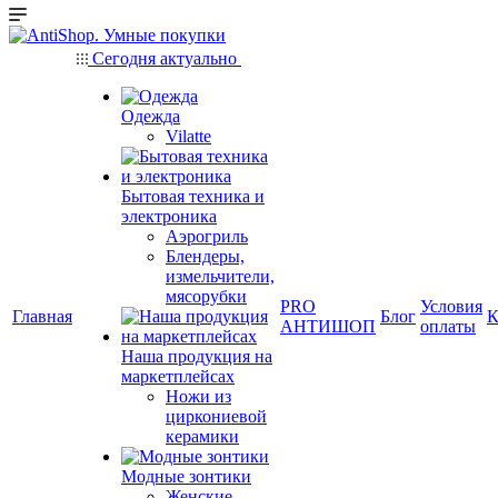
Сегодня актуально
Одежда
Vilatte
Бытовая техника и
электроника
Аэрогриль
Блендеры,
измельчители,
мясорубки
PRO
Условия
Главная
Блог
К
АНТИШОП
оплаты
Наша продукция на
маркетплейсах
Ножи из
циркониевой
керамики
Модные зонтики
Женские