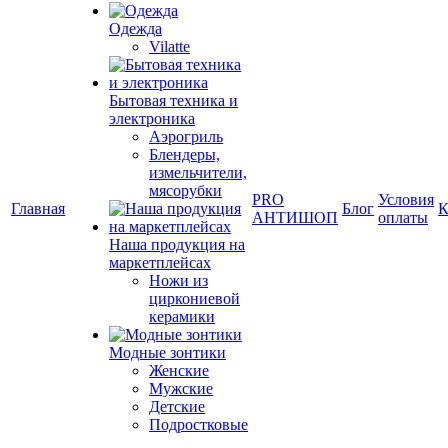
Одежда
Vilatte
Бытовая техника и
электроника
Аэрогриль
Блендеры,
измельчители,
мясорубки
PRO
Условия
Главная
Блог
К
АНТИШОП
оплаты
Наша продукция на
маркетплейсах
Ножи из
циркониевой
керамики
Модные зонтики
Женские
Мужские
Детские
Подростковые