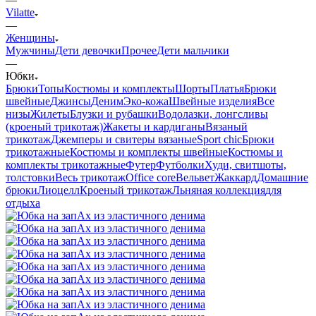
Vilatte
—
Женщины
Мужчины
Дети девочки
Прочее
Дети мальчики
—
Юбки
Брюки
Топы
Костюмы и комплекты
Шорты
Платья
Брюки
швейные
Джинсы
Деним
Эко-кожа
Швейные изделия
Все
низы
Жилеты
Блузки и рубашки
Водолазки, лонгсливы
(кроеный трикотаж)
Жакеты и кардиганы
Вязаный
трикотаж
Джемперы и свитеры вязаные
Sport chic
Брюки
трикотажные
Костюмы и комплекты швейные
Костюмы и
комплекты трикотажные
Футер
Футболки
Худи, свитшоты,
толстовки
Весь трикотаж
Office core
Вельвет
Жаккард
Домашние
брюки
Лиоцелл
Кроеный трикотаж
Льняная коллекция
для
отдыха