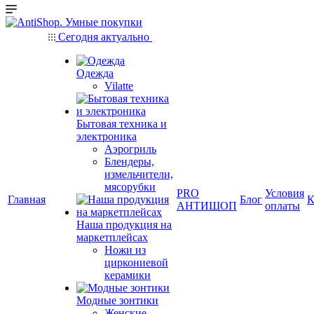
Сегодня актуально
Одежда
Vilatte
Бытовая техника и
электроника
Аэрогриль
Блендеры,
измельчители,
мясорубки
PRO
Условия
Главная
Блог
К
АНТИШОП
оплаты
Наша продукция на
маркетплейсах
Ножи из
циркониевой
керамики
Модные зонтики
Женские