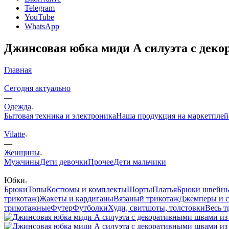
Telegram
YouTube
WhatsApp
Джинсовая юбка миди А силуэта с дек
Главная
—
Сегодня актуально
—
Одежда
Бытовая техника и электроника
Наша продукция на маркетплей
—
Vilatte
—
Женщины
Мужчины
Дети девочки
Прочее
Дети мальчики
—
Юбки
Брюки
Топы
Костюмы и комплекты
Шорты
Платья
Брюки швейн
трикотаж)
Жакеты и кардиганы
Вязаный трикотаж
Джемперы и с
трикотажные
Футер
Футболки
Худи, свитшоты, толстовки
Весь т