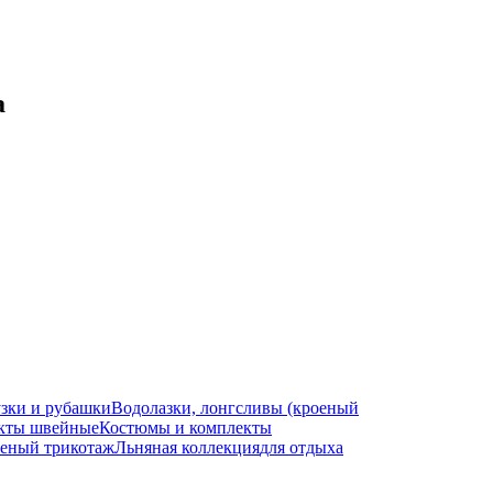
а
зки и рубашки
Водолазки, лонгсливы (кроеный
кты швейные
Костюмы и комплекты
еный трикотаж
Льняная коллекция
для отдыха