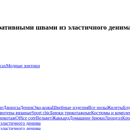
оративными швами из эластичного деним
сах
Модные зонтики
ые
Джинсы
Деним
Эко-кожа
Швейные изделия
Все низы
Жилеты
Блу
витеры вязаные
Sport chic
Брюки трикотажные
Костюмы и компле
рикотаж
Office core
Вельвет
Жаккард
Домашние брюки
Лиоцелл
Кро