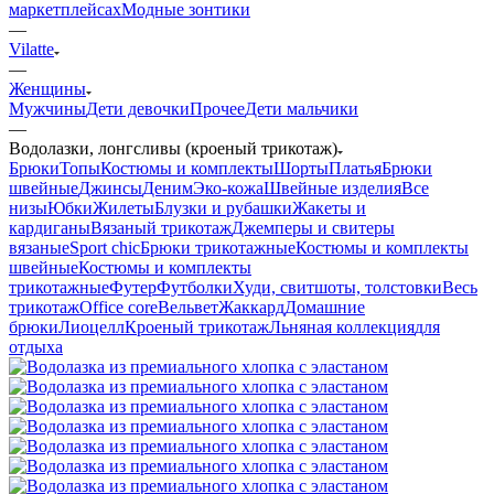
маркетплейсах
Модные зонтики
—
Vilatte
—
Женщины
Мужчины
Дети девочки
Прочее
Дети мальчики
—
Водолазки, лонгсливы (кроеный трикотаж)
Брюки
Топы
Костюмы и комплекты
Шорты
Платья
Брюки
швейные
Джинсы
Деним
Эко-кожа
Швейные изделия
Все
низы
Юбки
Жилеты
Блузки и рубашки
Жакеты и
кардиганы
Вязаный трикотаж
Джемперы и свитеры
вязаные
Sport chic
Брюки трикотажные
Костюмы и комплекты
швейные
Костюмы и комплекты
трикотажные
Футер
Футболки
Худи, свитшоты, толстовки
Весь
трикотаж
Office core
Вельвет
Жаккард
Домашние
брюки
Лиоцелл
Кроеный трикотаж
Льняная коллекция
для
отдыха