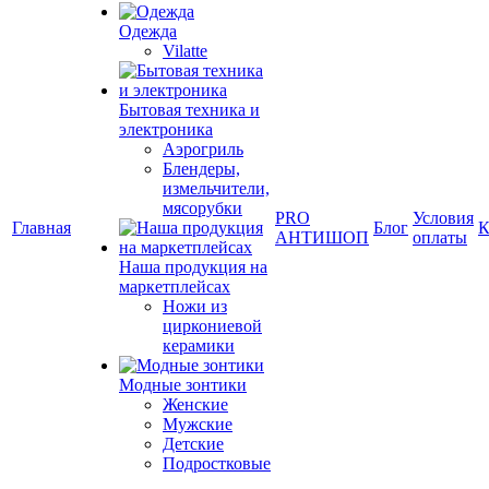
Одежда
Vilatte
Бытовая техника и
электроника
Аэрогриль
Блендеры,
измельчители,
мясорубки
PRO
Условия
Главная
Блог
К
АНТИШОП
оплаты
Наша продукция на
маркетплейсах
Ножи из
циркониевой
керамики
Модные зонтики
Женские
Мужские
Детские
Подростковые