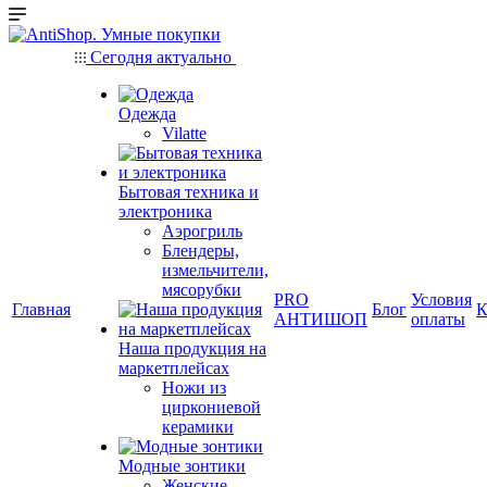
Сегодня актуально
Одежда
Vilatte
Бытовая техника и
электроника
Аэрогриль
Блендеры,
измельчители,
мясорубки
PRO
Условия
Главная
Блог
К
АНТИШОП
оплаты
Наша продукция на
маркетплейсах
Ножи из
циркониевой
керамики
Модные зонтики
Женские