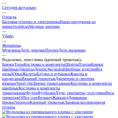
—
Сегодня актуально
—
Одежда
Бытовая техника и электроника
Наша продукция на
маркетплейсах
Модные зонтики
—
Vilatte
—
Женщины
Мужчины
Дети девочки
Прочее
Дети мальчики
—
Водолазки, лонгсливы (кроеный трикотаж)
Брюки
Топы
Костюмы и комплекты
Шорты
Платья
Брюки
швейные
Джинсы
Деним
Эко-кожа
Швейные изделия
Все
низы
Юбки
Жилеты
Блузки и рубашки
Жакеты и
кардиганы
Вязаный трикотаж
Джемперы и свитеры
вязаные
Sport chic
Брюки трикотажные
Костюмы и комплекты
швейные
Костюмы и комплекты
трикотажные
Футер
Футболки
Худи, свитшоты, толстовки
Весь
трикотаж
Office core
Вельвет
Жаккард
Домашние
брюки
Лиоцелл
Кроеный трикотаж
Льняная коллекция
для
отдыха