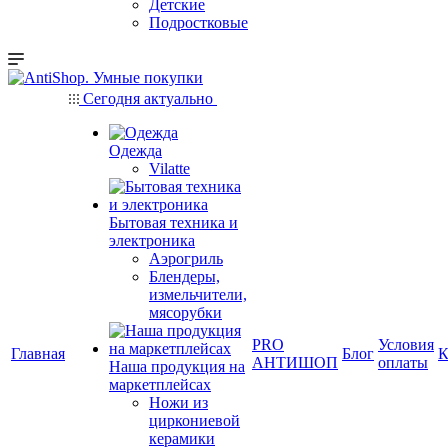
Детские
Подростковые
Сегодня актуально
Одежда
Vilatte
Бытовая техника и
электроника
Аэрогриль
Блендеры,
измельчители,
мясорубки
PRO
Условия
Главная
Блог
К
АНТИШОП
оплаты
Наша продукция на
маркетплейсах
Ножи из
циркониевой
керамики