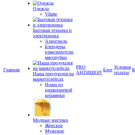
Одежда
Vilatte
Бытовая техника и
электроника
Аэрогриль
Блендеры,
измельчители,
мясорубки
PRO
Условия
Главная
Блог
К
АНТИШОП
оплаты
Наша продукция на
маркетплейсах
Ножи из
циркониевой
керамики
Модные зонтики
Женские
Мужские