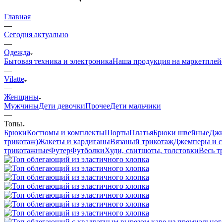
Главная
—
Сегодня актуально
—
Одежда
Бытовая техника и электроника
Наша продукция на маркетплей
—
Vilatte
—
Женщины
Мужчины
Дети девочки
Прочее
Дети мальчики
—
Топы
Брюки
Костюмы и комплекты
Шорты
Платья
Брюки швейные
Дж
трикотаж)
Жакеты и кардиганы
Вязаный трикотаж
Джемперы и с
трикотажные
Футер
Футболки
Худи, свитшоты, толстовки
Весь т