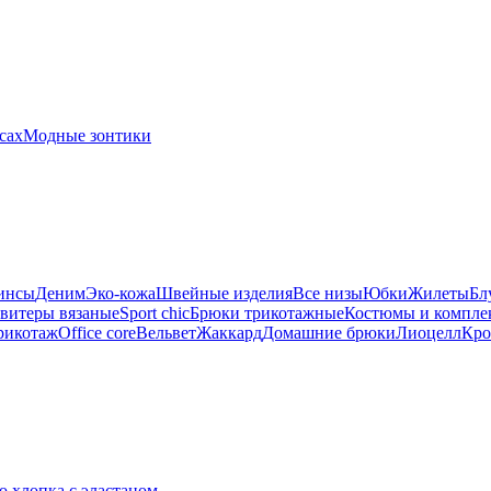
сах
Модные зонтики
инсы
Деним
Эко-кожа
Швейные изделия
Все низы
Юбки
Жилеты
Бл
витеры вязаные
Sport chic
Брюки трикотажные
Костюмы и компле
рикотаж
Office core
Вельвет
Жаккард
Домашние брюки
Лиоцелл
Кро