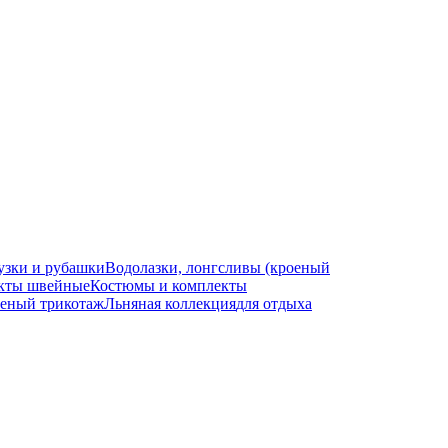
узки и рубашки
Водолазки, лонгсливы (кроеный
кты швейные
Костюмы и комплекты
еный трикотаж
Льняная коллекция
для отдыха