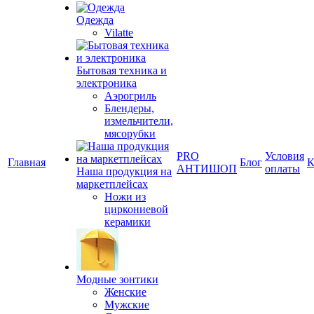
Одежда
Vilatte
Бытовая техника и
электроника
Аэрогриль
Блендеры,
измельчители,
мясорубки
PRO
Условия
Главная
Блог
К
АНТИШОП
оплаты
Наша продукция на
маркетплейсах
Ножи из
циркониевой
керамики
Модные зонтики
Женские
Мужские