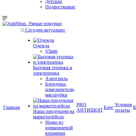
Детские
Подростковые
Сегодня актуально
Одежда
Vilatte
Бытовая техника и
электроника
Аэрогриль
Блендеры,
измельчители,
мясорубки
PRO
Условия
Главная
Блог
К
АНТИШОП
оплаты
Наша продукция на
маркетплейсах
Ножи из
циркониевой
керамики