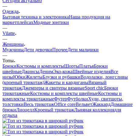
Сегодня актуально
—
Одежда
Бытовая техника и электроника
Наша продукция на
маркетплейсах
Модные зонтики
—
Vilatte
—
Женщины
Мужчины
Дети девочки
Прочее
Дети мальчики
—
Топы
Брюки
Костюмы и комплекты
Шорты
Платья
Брюки
швейные
Джинсы
Деним
Эко-кожа
Швейные изделия
Все
низы
Юбки
Жилеты
Блузки и рубашки
Водолазки, лонгсливы
(кроеный трикотаж)
Жакеты и кардиганы
Вязаный
трикотаж
Джемперы и свитеры вязаные
Sport chic
Брюки
трикотажные
Костюмы и комплекты швейные
Костюмы и
комплекты трикотажные
Футер
Футболки
Худи, свитшоты,
толстовки
Весь трикотаж
Office core
Вельвет
Жаккард
Домашние
брюки
Лиоцелл
Кроеный трикотаж
Льняная коллекция
для
отдыха