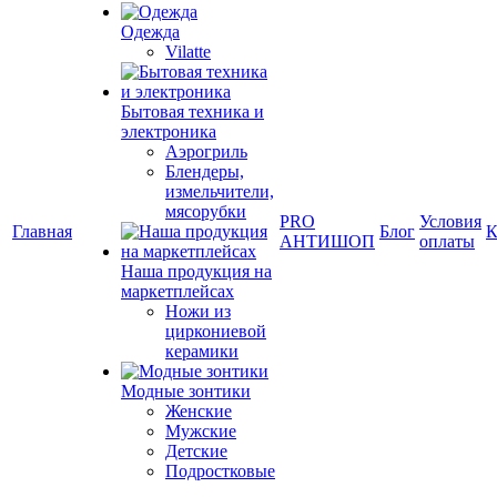
Одежда
Vilatte
Бытовая техника и
электроника
Аэрогриль
Блендеры,
измельчители,
мясорубки
PRO
Условия
Главная
Блог
К
АНТИШОП
оплаты
Наша продукция на
маркетплейсах
Ножи из
циркониевой
керамики
Модные зонтики
Женские
Мужские
Детские
Подростковые