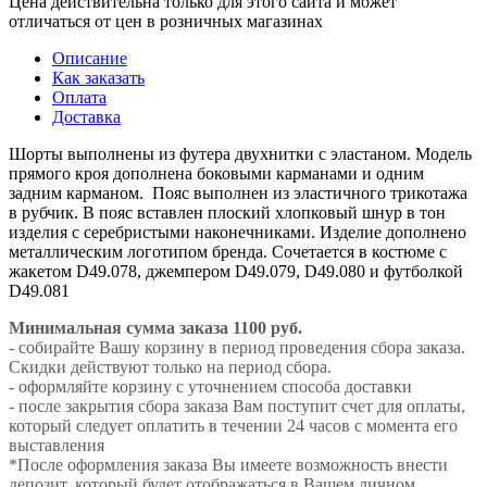
Цена действительна только для этого сайта и может
отличаться от цен в розничных магазинах
Описание
Как заказать
Оплата
Доставка
Шорты выполнены из футера двухнитки с эластаном. Модель
прямого кроя дополнена боковыми карманами и одним
задним карманом. Пояс выполнен из эластичного трикотажа
в рубчик. В пояс вставлен плоский хлопковый шнур в тон
изделия с серебристыми наконечниками. Изделие дополнено
металлическим логотипом бренда. Сочетается в костюме с
жакетом D49.078, джемпером D49.079, D49.080 и футболкой
D49.081
Минимальная сумма заказа 1100 руб.
- собирайте Вашу корзину в период проведения сбора заказа.
Скидки действуют только на период сбора.
- оформляйте корзину с уточнением способа доставки
- после закрытия сбора заказа Вам поступит счет для оплаты,
который следует оплатить в течении 24 часов с момента его
выставления
*После оформления заказа Вы имеете возможность внести
депозит, который будет отображаться в Вашем личном