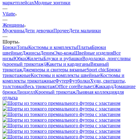
маркетплейсах
Модные зонтики
—
Vilatte
—
Женщины
Мужчины
Дети девочки
Прочее
Дети мальчики
—
Шорты
Брюки
Топы
Костюмы и комплекты
Платья
Брюки
швейные
Джинсы
Деним
Эко-кожа
Швейные изделия
Все
низы
Юбки
Жилеты
Блузки и рубашки
Водолазки, лонгсливы
(кроеный трикотаж)
Жакеты и кардиганы
Вязаный
трикотаж
Джемперы и свитеры вязаные
Sport chic
Брюки
трикотажные
Костюмы и комплекты швейные
Костюмы и
комплекты трикотажные
Футер
Футболки
Худи, свитшоты,
толстовки
Весь трикотаж
Office core
Вельвет
Жаккард
Домашние
брюки
Лиоцелл
Кроеный трикотаж
Льняная коллекция
для
отдыха