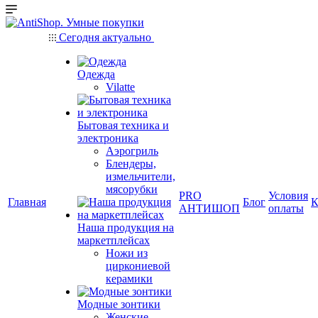
Сегодня актуально
Одежда
Vilatte
Бытовая техника и
электроника
Аэрогриль
Блендеры,
измельчители,
мясорубки
PRO
Условия
Главная
Блог
К
АНТИШОП
оплаты
Наша продукция на
маркетплейсах
Ножи из
циркониевой
керамики
Модные зонтики
Женские