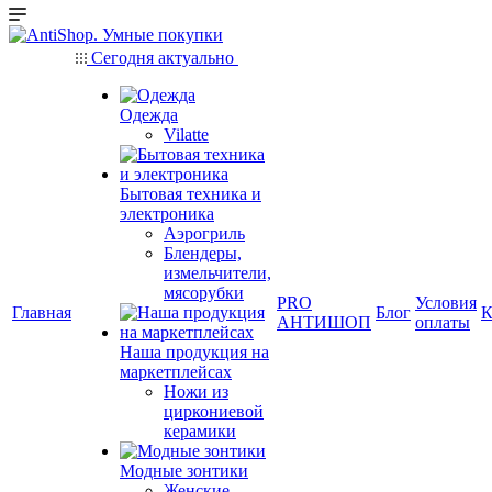
Сегодня актуально
Одежда
Vilatte
Бытовая техника и
электроника
Аэрогриль
Блендеры,
измельчители,
мясорубки
PRO
Условия
Главная
Блог
К
АНТИШОП
оплаты
Наша продукция на
маркетплейсах
Ножи из
циркониевой
керамики
Модные зонтики
Женские