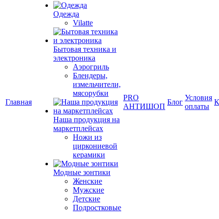
Одежда
Vilatte
Бытовая техника и
электроника
Аэрогриль
Блендеры,
измельчители,
мясорубки
PRO
Условия
Главная
Блог
К
АНТИШОП
оплаты
Наша продукция на
маркетплейсах
Ножи из
циркониевой
керамики
Модные зонтики
Женские
Мужские
Детские
Подростковые