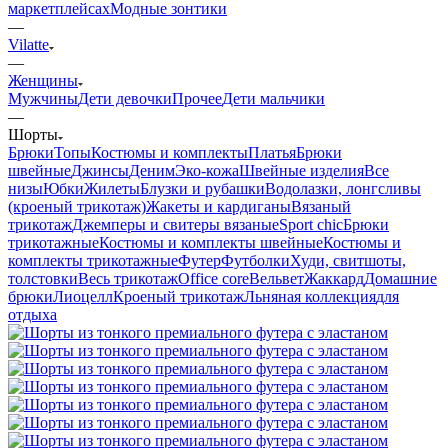
маркетплейсах
Модные зонтики
—
Vilatte
—
Женщины
Мужчины
Дети девочки
Прочее
Дети мальчики
—
Шорты
Брюки
Топы
Костюмы и комплекты
Платья
Брюки
швейные
Джинсы
Деним
Эко-кожа
Швейные изделия
Все
низы
Юбки
Жилеты
Блузки и рубашки
Водолазки, лонгсливы
(кроеный трикотаж)
Жакеты и кардиганы
Вязаный
трикотаж
Джемперы и свитеры вязаные
Sport chic
Брюки
трикотажные
Костюмы и комплекты швейные
Костюмы и
комплекты трикотажные
Футер
Футболки
Худи, свитшоты,
толстовки
Весь трикотаж
Office core
Вельвет
Жаккард
Домашние
брюки
Лиоцелл
Кроеный трикотаж
Льняная коллекция
для
отдыха