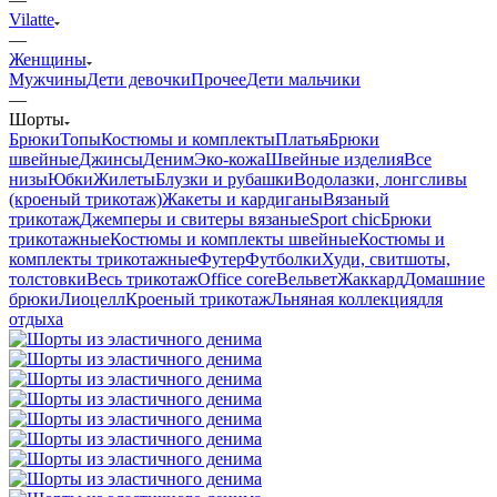
Vilatte
—
Женщины
Мужчины
Дети девочки
Прочее
Дети мальчики
—
Шорты
Брюки
Топы
Костюмы и комплекты
Платья
Брюки
швейные
Джинсы
Деним
Эко-кожа
Швейные изделия
Все
низы
Юбки
Жилеты
Блузки и рубашки
Водолазки, лонгсливы
(кроеный трикотаж)
Жакеты и кардиганы
Вязаный
трикотаж
Джемперы и свитеры вязаные
Sport chic
Брюки
трикотажные
Костюмы и комплекты швейные
Костюмы и
комплекты трикотажные
Футер
Футболки
Худи, свитшоты,
толстовки
Весь трикотаж
Office core
Вельвет
Жаккард
Домашние
брюки
Лиоцелл
Кроеный трикотаж
Льняная коллекция
для
отдыха