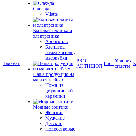
Одежда
Vilatte
Бытовая техника и
электроника
Аэрогриль
Блендеры,
измельчители,
мясорубки
PRO
Условия
Главная
Блог
К
АНТИШОП
оплаты
Наша продукция на
маркетплейсах
Ножи из
циркониевой
керамики
Модные зонтики
Женские
Мужские
Детские
Подростковые