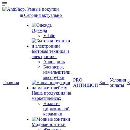
Сегодня актуально
Одежда
Vilatte
Бытовая техника и
электроника
Аэрогриль
Блендеры,
измельчители,
мясорубки
PRO
Условия
Главная
Блог
К
АНТИШОП
оплаты
Наша продукция на
маркетплейсах
Ножи из
циркониевой
керамики
Модные зонтики
Женские