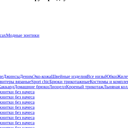
сах
Модные зонтики
ые
Джинсы
Деним
Эко-кожа
Швейные изделия
Все низы
Юбки
Жиле
витеры вязаные
Sport chic
Брюки трикотажные
Костюмы и компле
аккард
Домашние брюки
Лиоцелл
Кроеный трикотаж
Льняная кол