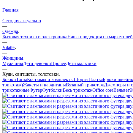
Главная
—
Сегодня актуально
—
Одежда
Бытовая техника и электроника
Наша продукция на маркетплей
—
Vilatte
—
Женщины
Мужчины
Дети девочки
Прочее
Дети мальчики
—
Худи, свитшоты, толстовки
Брюки
Топы
Костюмы и комплекты
Шорты
Платья
Брюки швейн
трикотаж)
Жакеты и кардиганы
Вязаный трикотаж
Джемперы и с
трикотажные
Футер
Футболки
Весь трикотаж
Office core
Вельвет
Ж