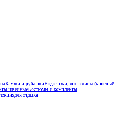
ты
Блузки и рубашки
Водолазки, лонгсливы (кроеный
кты швейные
Костюмы и комплекты
лекция
для отдыха