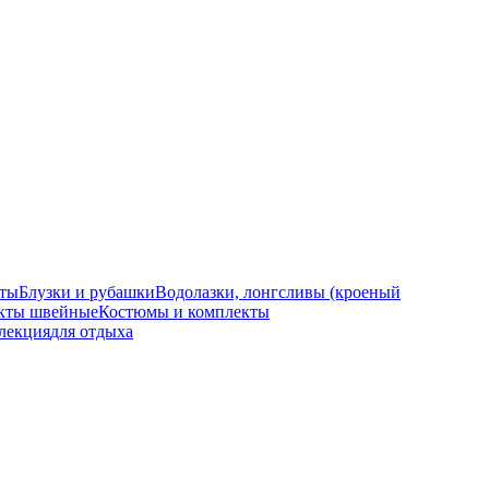
ты
Блузки и рубашки
Водолазки, лонгсливы (кроеный
кты швейные
Костюмы и комплекты
лекция
для отдыха