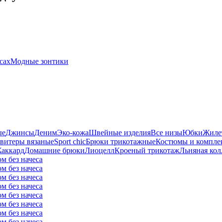
сах
Модные зонтики
ые
Джинсы
Деним
Эко-кожа
Швейные изделия
Все низы
Юбки
Жиле
витеры вязаные
Sport chic
Брюки трикотажные
Костюмы и компле
аккард
Домашние брюки
Лиоцелл
Кроеный трикотаж
Льняная кол