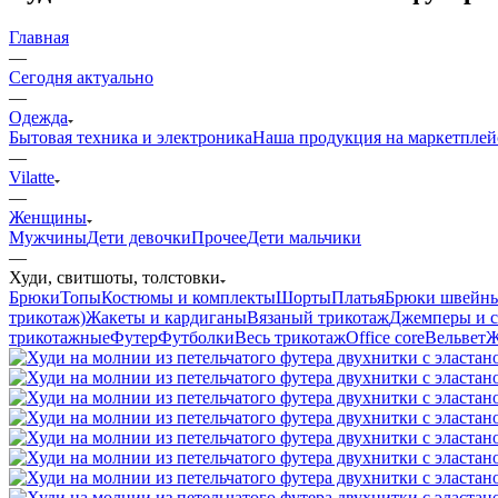
Главная
—
Сегодня актуально
—
Одежда
Бытовая техника и электроника
Наша продукция на маркетплей
—
Vilatte
—
Женщины
Мужчины
Дети девочки
Прочее
Дети мальчики
—
Худи, свитшоты, толстовки
Брюки
Топы
Костюмы и комплекты
Шорты
Платья
Брюки швейн
трикотаж)
Жакеты и кардиганы
Вязаный трикотаж
Джемперы и с
трикотажные
Футер
Футболки
Весь трикотаж
Office core
Вельвет
Ж