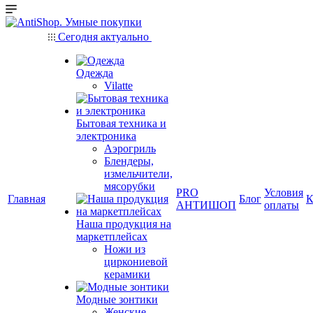
Сегодня актуально
Одежда
Vilatte
Бытовая техника и
электроника
Аэрогриль
Блендеры,
измельчители,
мясорубки
PRO
Условия
Главная
Блог
К
АНТИШОП
оплаты
Наша продукция на
маркетплейсах
Ножи из
циркониевой
керамики
Модные зонтики
Женские