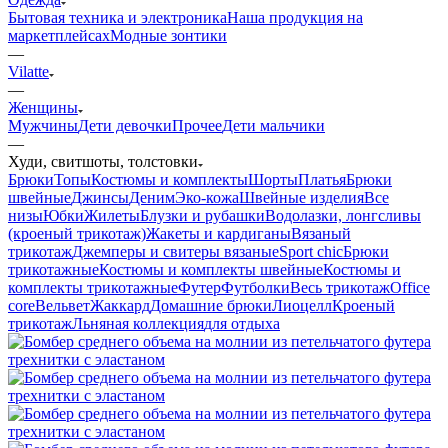
Бытовая техника и электроника
Наша продукция на
маркетплейсах
Модные зонтики
—
Vilatte
—
Женщины
Мужчины
Дети девочки
Прочее
Дети мальчики
—
Худи, свитшоты, толстовки
Брюки
Топы
Костюмы и комплекты
Шорты
Платья
Брюки
швейные
Джинсы
Деним
Эко-кожа
Швейные изделия
Все
низы
Юбки
Жилеты
Блузки и рубашки
Водолазки, лонгсливы
(кроеный трикотаж)
Жакеты и кардиганы
Вязаный
трикотаж
Джемперы и свитеры вязаные
Sport chic
Брюки
трикотажные
Костюмы и комплекты швейные
Костюмы и
комплекты трикотажные
Футер
Футболки
Весь трикотаж
Office
core
Вельвет
Жаккард
Домашние брюки
Лиоцелл
Кроеный
трикотаж
Льняная коллекция
для отдыха