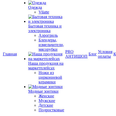
Одежда
Vilatte
Бытовая техника и
электроника
Аэрогриль
Блендеры,
измельчители,
мясорубки
PRO
Условия
Главная
Блог
К
АНТИШОП
оплаты
Наша продукция на
маркетплейсах
Ножи из
циркониевой
керамики
Модные зонтики
Женские
Мужские
Детские
Подростковые