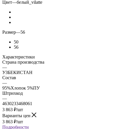
Цвет
—
белый_vilatte
Размер
—
56
50
56
Характеристики
Страна производства
—
УЗБЕКИСТАН
Состав
—
95%Хлопок 5%ПУ
Штрихкод
—
4630233468061
3 863
₽
/шт
Варианты цен
3 863
₽
/шт
Подробности