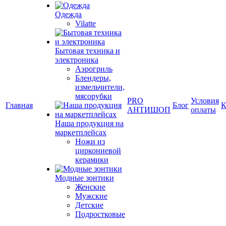
Одежда
Vilatte
Бытовая техника и
электроника
Аэрогриль
Блендеры,
измельчители,
мясорубки
PRO
Условия
Главная
Блог
К
АНТИШОП
оплаты
Наша продукция на
маркетплейсах
Ножи из
циркониевой
керамики
Модные зонтики
Женские
Мужские
Детские
Подростковые