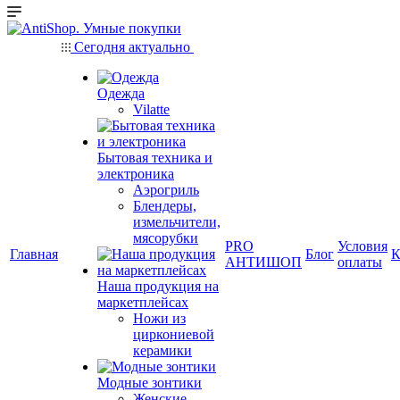
Сегодня актуально
Одежда
Vilatte
Бытовая техника и
электроника
Аэрогриль
Блендеры,
измельчители,
мясорубки
PRO
Условия
Главная
Блог
К
АНТИШОП
оплаты
Наша продукция на
маркетплейсах
Ножи из
циркониевой
керамики
Модные зонтики
Женские