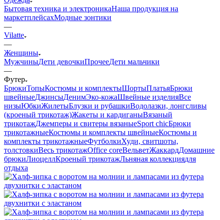
Бытовая техника и электроника
Наша продукция на
маркетплейсах
Модные зонтики
—
Vilatte
—
Женщины
Мужчины
Дети девочки
Прочее
Дети мальчики
—
Футер
Брюки
Топы
Костюмы и комплекты
Шорты
Платья
Брюки
швейные
Джинсы
Деним
Эко-кожа
Швейные изделия
Все
низы
Юбки
Жилеты
Блузки и рубашки
Водолазки, лонгсливы
(кроеный трикотаж)
Жакеты и кардиганы
Вязаный
трикотаж
Джемперы и свитеры вязаные
Sport chic
Брюки
трикотажные
Костюмы и комплекты швейные
Костюмы и
комплекты трикотажные
Футболки
Худи, свитшоты,
толстовки
Весь трикотаж
Office core
Вельвет
Жаккард
Домашние
брюки
Лиоцелл
Кроеный трикотаж
Льняная коллекция
для
отдыха