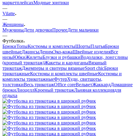
маркетплейсах
Модные зонтики
—
Vilatte
—
Женщины
Мужчины
Дети девочки
Прочее
Дети мальчики
—
Футболки
Брюки
Топы
Костюмы и комплекты
Шорты
Платья
Брюки
швейные
Джинсы
Деним
Эко-кожа
Швейные изделия
Все
низы
Юбки
Жилеты
Блузки и рубашки
Водолазки, лонгсливы
(кроеный трикотаж)
Жакеты и кардиганы
Вязаный
трикотаж
Джемперы и свитеры вязаные
Sport chic
Брюки
трикотажные
Костюмы и комплекты швейные
Костюмы и
комплекты трикотажные
Футер
Худи, свитшоты,
толстовки
Весь трикотаж
Office core
Вельвет
Жаккард
Домашние
брюки
Лиоцелл
Кроеный трикотаж
Льняная коллекция
для
отдыха