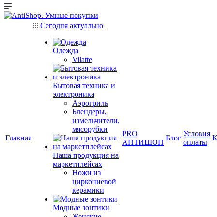
Сегодня актуально
Одежда
Vilatte
Бытовая техника и
электроника
Аэрогриль
Блендеры,
измельчители,
мясорубки
PRO
Условия
Главная
Блог
К
АНТИШОП
оплаты
Наша продукция на
маркетплейсах
Ножи из
циркониевой
керамики
Модные зонтики
Женские