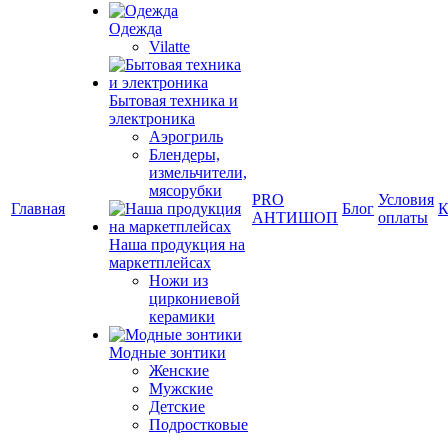
Одежда
Vilatte
Бытовая техника и
электроника
Аэрогриль
Блендеры,
измельчители,
мясорубки
PRO
Условия
Главная
Блог
К
АНТИШОП
оплаты
Наша продукция на
маркетплейсах
Ножи из
циркониевой
керамики
Модные зонтики
Женские
Мужские
Детские
Подростковые