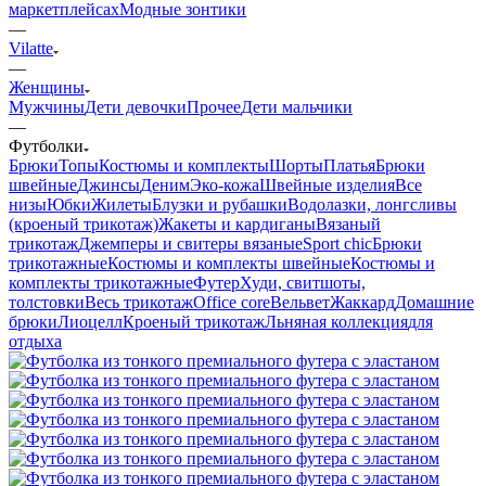
маркетплейсах
Модные зонтики
—
Vilatte
—
Женщины
Мужчины
Дети девочки
Прочее
Дети мальчики
—
Футболки
Брюки
Топы
Костюмы и комплекты
Шорты
Платья
Брюки
швейные
Джинсы
Деним
Эко-кожа
Швейные изделия
Все
низы
Юбки
Жилеты
Блузки и рубашки
Водолазки, лонгсливы
(кроеный трикотаж)
Жакеты и кардиганы
Вязаный
трикотаж
Джемперы и свитеры вязаные
Sport chic
Брюки
трикотажные
Костюмы и комплекты швейные
Костюмы и
комплекты трикотажные
Футер
Худи, свитшоты,
толстовки
Весь трикотаж
Office core
Вельвет
Жаккард
Домашние
брюки
Лиоцелл
Кроеный трикотаж
Льняная коллекция
для
отдыха