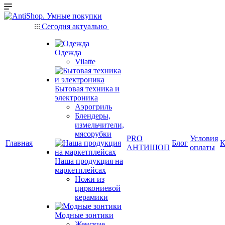
Сегодня актуально
Одежда
Vilatte
Бытовая техника и
электроника
Аэрогриль
Блендеры,
измельчители,
мясорубки
PRO
Условия
Главная
Блог
К
АНТИШОП
оплаты
Наша продукция на
маркетплейсах
Ножи из
циркониевой
керамики
Модные зонтики
Женские