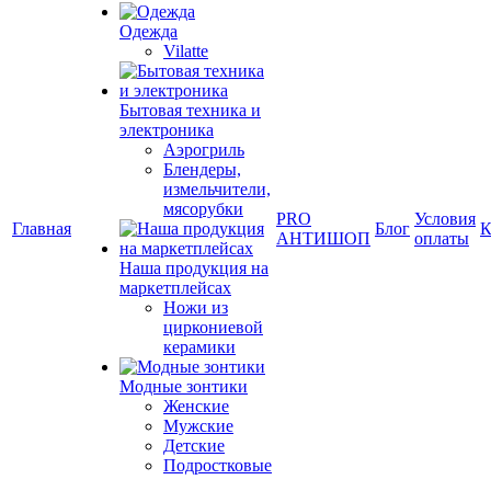
Одежда
Vilatte
Бытовая техника и
электроника
Аэрогриль
Блендеры,
измельчители,
мясорубки
PRO
Условия
Главная
Блог
К
АНТИШОП
оплаты
Наша продукция на
маркетплейсах
Ножи из
циркониевой
керамики
Модные зонтики
Женские
Мужские
Детские
Подростковые