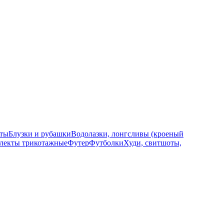
ты
Блузки и рубашки
Водолазки, лонгсливы (кроеный
лекты трикотажные
Футер
Футболки
Худи, свитшоты,