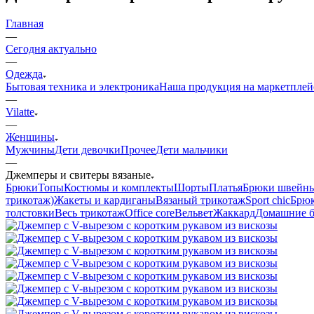
Главная
—
Сегодня актуально
—
Одежда
Бытовая техника и электроника
Наша продукция на маркетплей
—
Vilatte
—
Женщины
Мужчины
Дети девочки
Прочее
Дети мальчики
—
Джемперы и свитеры вязаные
Брюки
Топы
Костюмы и комплекты
Шорты
Платья
Брюки швейн
трикотаж)
Жакеты и кардиганы
Вязаный трикотаж
Sport chic
Брюк
толстовки
Весь трикотаж
Office core
Вельвет
Жаккард
Домашние 