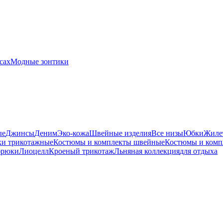
сах
Модные зонтики
ые
Джинсы
Деним
Эко-кожа
Швейные изделия
Все низы
Юбки
Жиле
и трикотажные
Костюмы и комплекты швейные
Костюмы и комп
брюки
Лиоцелл
Кроеный трикотаж
Льняная коллекция
для отдыха