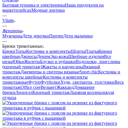
Бытовая техника и электроника
Наша продукция на
маркетплейсах
Модные зонтики
—
Vilatte
—
Женщины
Мужчины
Дети девочки
Прочее
Дети мальчики
—
Брюки трикотажные
Брюки
Топы
Костюмы и комплекты
Шорты
Платья
Брюки
швейные
Джинсы
Деним
Эко-кожа
Швейные изделия
Все
низы
Юбки
Жилеты
Блузки и рубашки
Водолазки, лонгсливы
(кроеный трикотаж)
Жакеты и кардиганы
Вязаный
трикотаж
Джемперы и свитеры вязаные
Sport chic
Костюмы и
комплекты швейные
Костюмы и комплекты
трикотажные
Футер
Футболки
Худи, свитшоты, толстовки
Весь
трикотаж
Office core
Вельвет
Жаккард
Домашние
брюки
Лиоцелл
Кроеный трикотаж
Льняная коллекция
для
отдыха