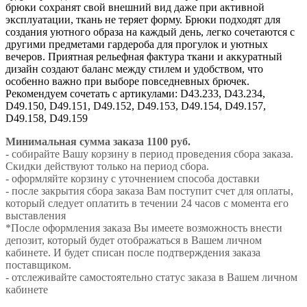
брюки сохранят свой внешний вид даже при активной
эксплуатации, ткань не теряет форму. Брюки подходят для
создания уютного образа на каждый день, легко сочетаются с
другими предметами гардероба для прогулок и уютных
вечеров. Приятная рельефная фактура ткани и аккуратный
дизайн создают баланс между стилем и удобством, что
особенно важно при выборе повседневных брючек.
Рекомендуем сочетать с артикулами: D43.233, D43.234,
D49.150, D49.151, D49.152, D49.153, D49.154, D49.157,
D49.158, D49.159
Минимальная сумма заказа 1100 руб.
- собирайте Вашу корзину в период проведения сбора заказа.
Скидки действуют только на период сбора.
- оформляйте корзину с уточнением способа доставки
- после закрытия сбора заказа Вам поступит счет для оплаты,
который следует оплатить в течении 24 часов с момента его
выставления
*После оформления заказа Вы имеете возможность внести
депозит, который будет отображаться в Вашем личном
кабинете. И будет списан после подтверждения заказа
поставщиком.
- отслеживайте самостоятельно статус заказа в Вашем личном
кабинете