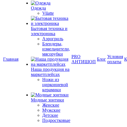
Одежда
Vilatte
Бытовая техника и
электроника
Аэрогриль
Блендеры,
измельчители,
мясорубки
PRO
Условия
Главная
Блог
К
АНТИШОП
оплаты
Наша продукция на
маркетплейсах
Ножи из
циркониевой
керамики
Модные зонтики
Женские
Мужские
Детские
Подростковые