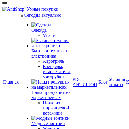
Сегодня актуально
Одежда
Vilatte
Бытовая техника и
электроника
Аэрогриль
Блендеры,
измельчители,
мясорубки
PRO
Условия
Главная
Блог
К
АНТИШОП
оплаты
Наша продукция на
маркетплейсах
Ножи из
циркониевой
керамики
Модные зонтики
Женские