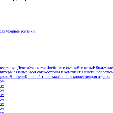
сах
Модные зонтики
ые
Джинсы
Деним
Эко-кожа
Швейные изделия
Все низы
Юбки
Жиле
витеры вязаные
Sport chic
Костюмы и комплекты швейные
Костюм
брюки
Лиоцелл
Кроеный трикотаж
Льняная коллекция
для отдыха