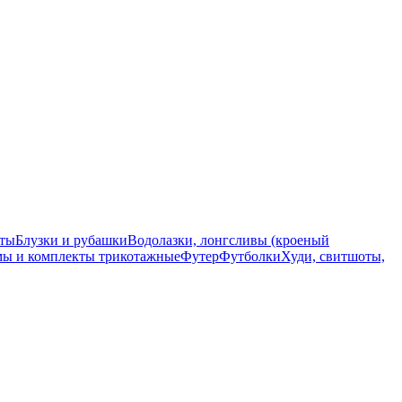
ты
Блузки и рубашки
Водолазки, лонгсливы (кроеный
ы и комплекты трикотажные
Футер
Футболки
Худи, свитшоты,