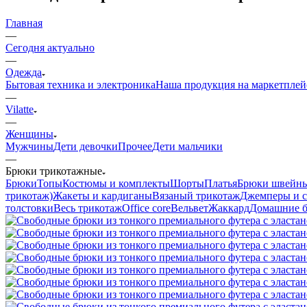
Главная
—
Сегодня актуально
—
Одежда
Бытовая техника и электроника
Наша продукция на маркетплей
—
Vilatte
—
Женщины
Мужчины
Дети девочки
Прочее
Дети мальчики
—
Брюки трикотажные
Брюки
Топы
Костюмы и комплекты
Шорты
Платья
Брюки швейн
трикотаж)
Жакеты и кардиганы
Вязаный трикотаж
Джемперы и с
толстовки
Весь трикотаж
Office core
Вельвет
Жаккард
Домашние 