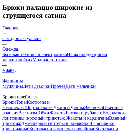
Брюки палаццо широкие из
струящегося сатина
Главная
—
Сегодня актуально
—
Одежда
Бытовая техника и электроника
Наша продукция на
маркетплейсах
Модные зонтики
—
Vilatte
—
Женщины
Мужчины
Дети девочки
Прочее
Дети мальчики
—
Брюки швейные
Брюки
Топы
Костюмы и
комплекты
Шорты
Платья
Джинсы
Деним
Эко-кожа
Швейные
изделия
Все низы
Юбки
Жилеты
Блузки и рубашки
Водолазки,
лонгсливы (кроеный трикотаж)
Жакеты и кардиганы
Вязаный
трикотаж
Джемперы и свитеры вязаные
Sport chic
Брюки
трикотажные
Костюмы и комплекты швейные
Костюмы и