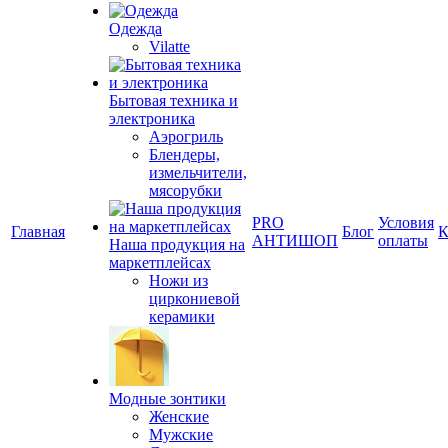
Одежда
Vilatte
Бытовая техника и
электроника
Аэрогриль
Блендеры,
измельчители,
мясорубки
PRO
Условия
Главная
Блог
К
АНТИШОП
оплаты
Наша продукция на
маркетплейсах
Ножи из
циркониевой
керамики
Модные зонтики
Женские
Мужские