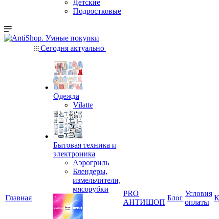
Детские
Подростковые
Сегодня актуально
Одежда
Vilatte
Бытовая техника и
электроника
Аэрогриль
Блендеры,
измельчители,
мясорубки
PRO
Условия
Главная
Блог
К
АНТИШОП
оплаты