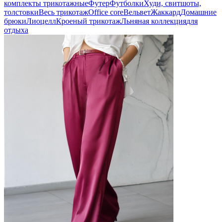
комплекты трикотажные
Футер
Футболки
Худи, свитшоты,
толстовки
Весь трикотаж
Office core
Вельвет
Жаккард
Домашние
брюки
Лиоцелл
Кроеный трикотаж
Льняная коллекция
для
отдыха