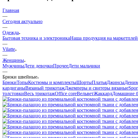
Главная
—
Сегодня актуально
—
Одежда
Бытовая техника и электроника
Наша продукция на маркетплей
—
Vilatte
—
Женщины
Мужчины
Дети девочки
Прочее
Дети мальчики
—
Брюки швейные
Брюки
Топы
Костюмы и комплекты
Шорты
Платья
Джинсы
Дени
кардиганы
Вязаный трикотаж
Джемперы и свитеры вязаные
Spor
толстовки
Весь трикотаж
Office core
Вельвет
Жаккард
Домашние 