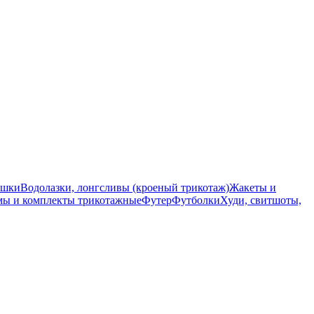
ашки
Водолазки, лонгсливы (кроеный трикотаж)
Жакеты и
ы и комплекты трикотажные
Футер
Футболки
Худи, свитшоты,