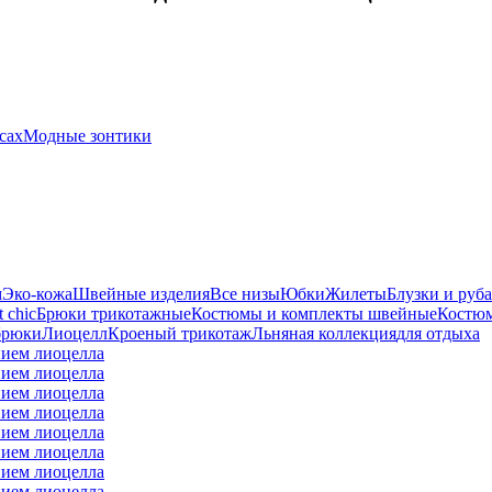
сах
Модные зонтики
м
Эко-кожа
Швейные изделия
Все низы
Юбки
Жилеты
Блузки и руб
t chic
Брюки трикотажные
Костюмы и комплекты швейные
Костюм
брюки
Лиоцелл
Кроеный трикотаж
Льняная коллекция
для отдыха