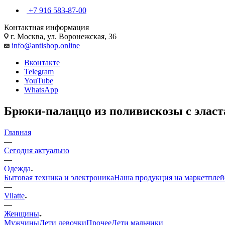
+7 916 583-87-00
Контактная информация
г. Москва, ул. Воронежская, 36
info@antishop.online
Вконтакте
Telegram
YouTube
WhatsApp
Брюки-палаццо из поливискозы с элас
Главная
—
Сегодня актуально
—
Одежда
Бытовая техника и электроника
Наша продукция на маркетплей
—
Vilatte
—
Женщины
Мужчины
Дети девочки
Прочее
Дети мальчики