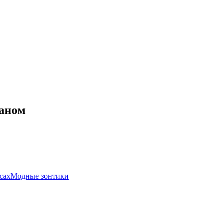
таном
сах
Модные зонтики