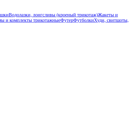
ашки
Водолазки, лонгсливы (кроеный трикотаж)
Жакеты и
ы и комплекты трикотажные
Футер
Футболки
Худи, свитшоты,