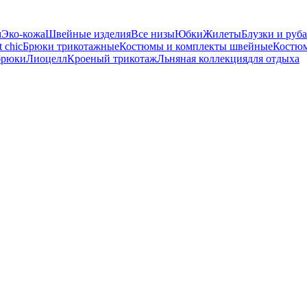
м
Эко-кожа
Швейные изделия
Все низы
Юбки
Жилеты
Блузки и руб
t chic
Брюки трикотажные
Костюмы и комплекты швейные
Костюм
брюки
Лиоцелл
Кроеный трикотаж
Льняная коллекция
для отдыха