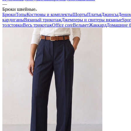
—
Брюки швейные
Брюки
Топы
Костюмы и комплекты
Шорты
Платья
Джинсы
Дени
кардиганы
Вязаный трикотаж
Джемперы и свитеры вязаные
Spor
толстовки
Весь трикотаж
Office core
Вельвет
Жаккард
Домашние 