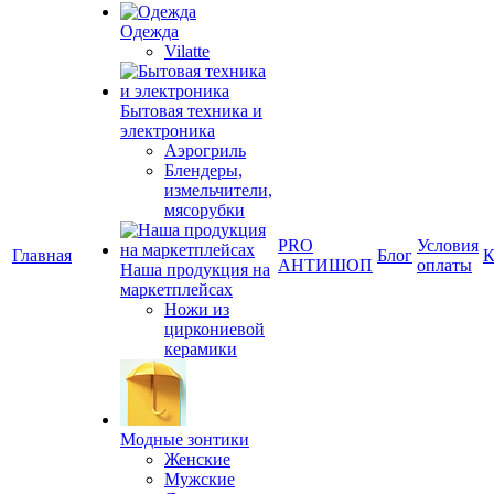
Одежда
Vilatte
Бытовая техника и
электроника
Аэрогриль
Блендеры,
измельчители,
мясорубки
PRO
Условия
Главная
Блог
К
АНТИШОП
оплаты
Наша продукция на
маркетплейсах
Ножи из
циркониевой
керамики
Модные зонтики
Женские
Мужские