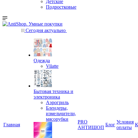
Детские
Подростковые
Сегодня актуально
Одежда
Vilatte
Бытовая техника и
электроника
Аэрогриль
Блендеры,
измельчители,
мясорубки
PRO
Условия
Главная
Блог
К
АНТИШОП
оплаты