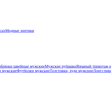
сах
Модные зонтики
и
Брюки швейные мужские
Мужские рубашки
Вязаный трикотаж 
 мужские
Футболки мужские
Толстовки, худи мужские
Лонгслив