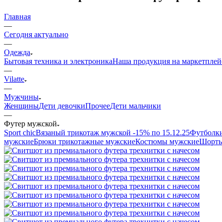
Главная
—
Сегодня актуально
—
Одежда
Бытовая техника и электроника
Наша продукция на маркетплей
—
Vilatte
—
Мужчины
Женщины
Дети девочки
Прочее
Дети мальчики
—
Футер мужской
Sport chic
Вязаный трикотаж мужской -15% по 15.12.25
Футболк
мужские
Брюки трикотажные мужские
Костюмы мужские
Шорты