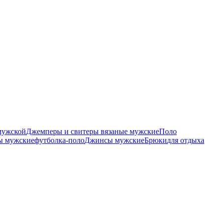
мужской
Джемперы и свитеры вязаные мужские
Поло
ы мужские
футболка-поло
Джинсы мужские
Брюки
для отдыха