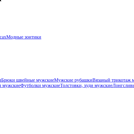
сах
Модные зонтики
и
Брюки швейные мужские
Мужские рубашки
Вязаный трикотаж 
 мужские
Футболки мужские
Толстовки, худи мужские
Лонгслив