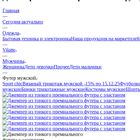
Главная
—
Сегодня актуально
—
Одежда
Бытовая техника и электроника
Наша продукция на маркетплей
—
Vilatte
—
Мужчины
Женщины
Дети девочки
Прочее
Дети мальчики
—
Футер мужской
Sport chic
Вязаный трикотаж мужской -15% по 15.12.25
Футболк
мужские
Брюки трикотажные мужские
Костюмы мужские
Шорты