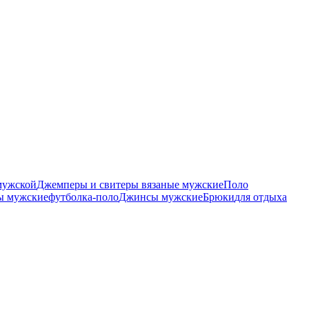
мужской
Джемперы и свитеры вязаные мужские
Поло
ы мужские
футболка-поло
Джинсы мужские
Брюки
для отдыха