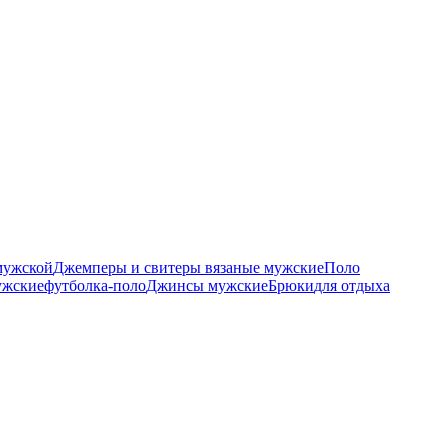
мужской
Джемперы и свитеры вязаные мужские
Поло
ужские
футболка-поло
Джинсы мужские
Брюки
для отдыха