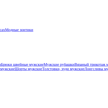
сах
Модные зонтики
и
Брюки швейные мужские
Мужские рубашки
Вязаный трикотаж 
 мужские
Шорты мужские
Толстовки, худи мужские
Лонгсливы м