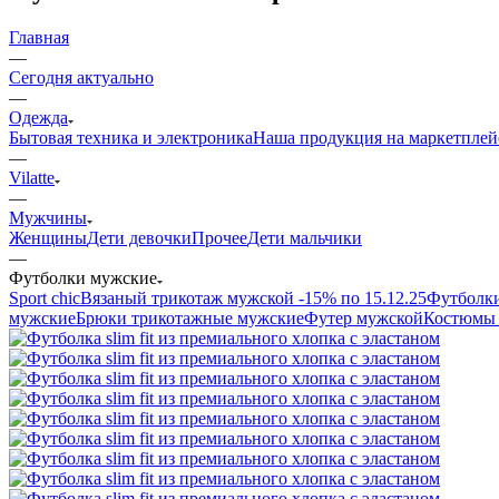
Главная
—
Сегодня актуально
—
Одежда
Бытовая техника и электроника
Наша продукция на маркетплей
—
Vilatte
—
Мужчины
Женщины
Дети девочки
Прочее
Дети мальчики
—
Футболки мужские
Sport chic
Вязаный трикотаж мужской -15% по 15.12.25
Футболк
мужские
Брюки трикотажные мужские
Футер мужской
Костюмы