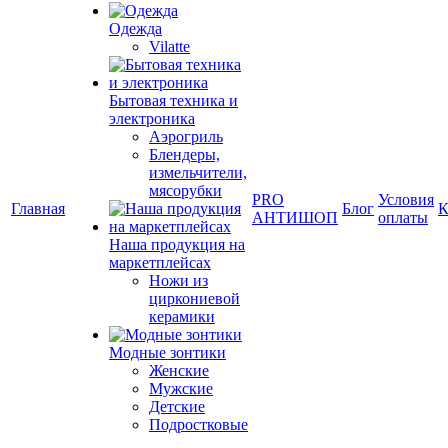
Одежда
Vilatte
Бытовая техника и
электроника
Аэрогриль
Блендеры,
измельчители,
мясорубки
PRO
Условия
Главная
Блог
К
АНТИШОП
оплаты
Наша продукция на
маркетплейсах
Ножи из
циркониевой
керамики
Модные зонтики
Женские
Мужские
Детские
Подростковые