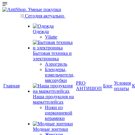
Сегодня актуально
Одежда
Vilatte
Бытовая техника и
электроника
Аэрогриль
Блендеры,
измельчители,
мясорубки
PRO
Условия
Главная
Блог
К
АНТИШОП
оплаты
Наша продукция на
маркетплейсах
Ножи из
циркониевой
керамики
Модные зонтики
Женские