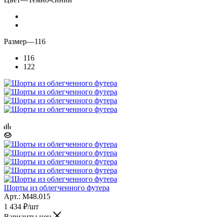
Размер
—
116
116
122
Шорты из облегченного футера
Арт.: M48.015
1 434
₽
/шт
Варианты цен