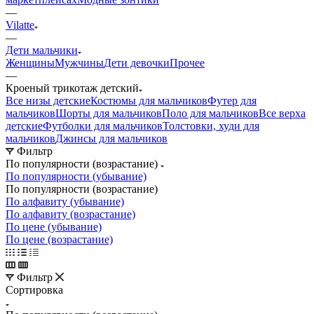
—
Vilatte
—
Дети мальчики
Женщины
Мужчины
Дети девочки
Прочее
—
Кроеный трикотаж детский
Все низы детские
Костюмы для мальчиков
Футер для
мальчиков
Шорты для мальчиков
Поло для мальчиков
Все верха
детские
Футболки для мальчиков
Толстовки, худи для
мальчиков
Джинсы для мальчиков
Фильтр
По популярности (возрастание)
По популярности (убывание)
По популярности (возрастание)
По алфавиту (убывание)
По алфавиту (возрастание)
По цене (убывание)
По цене (возрастание)
Фильтр
Сортировка