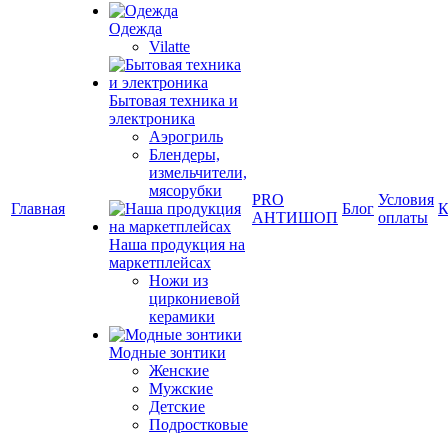
Одежда
Vilatte
Бытовая техника и
электроника
Аэрогриль
Блендеры,
измельчители,
мясорубки
PRO
Условия
Главная
Блог
К
АНТИШОП
оплаты
Наша продукция на
маркетплейсах
Ножи из
циркониевой
керамики
Модные зонтики
Женские
Мужские
Детские
Подростковые