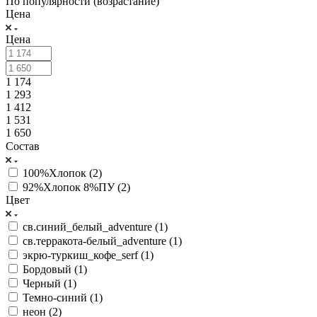
По популярности (возрастание)
Цена
Цена
1 174
1 293
1 412
1 531
1 650
Состав
100%Хлопок (
2
)
92%Хлопок 8%ПУ (
2
)
Цвет
св.синий_белый_adventure (
1
)
св.терракота-белый_adventure (
1
)
экрю-туркиш_кофе_serf (
1
)
Бордовый (
1
)
Черный (
1
)
Темно-синий (
1
)
неон (
2
)