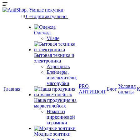
Сегодня актуально
Одежда
Vilatte
Бытовая техника и
электроника
Аэрогриль
Блендеры,
измельчители,
мясорубки
PRO
Условия
Главная
Блог
К
АНТИШОП
оплаты
Наша продукция на
маркетплейсах
Ножи из
циркониевой
керамики
Модные зонтики
Женские