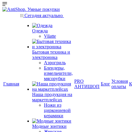
Сегодня актуально
Одежда
Vilatte
Бытовая техника и
электроника
Аэрогриль
Блендеры,
измельчители,
мясорубки
PRO
Условия
Главная
Блог
К
АНТИШОП
оплаты
Наша продукция на
маркетплейсах
Ножи из
циркониевой
керамики
Модные зонтики
Женские