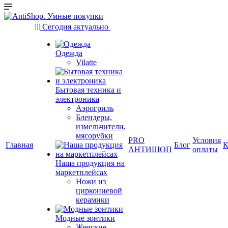
Сегодня актуально
Одежда
Vilatte
Бытовая техника и
электроника
Аэрогриль
Блендеры,
измельчители,
мясорубки
PRO
Условия
Главная
Блог
К
АНТИШОП
оплаты
Наша продукция на
маркетплейсах
Ножи из
циркониевой
керамики
Модные зонтики
Женские