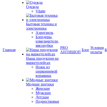
Одежда
Vilatte
Бытовая техника и
электроника
Аэрогриль
Блендеры,
измельчители,
мясорубки
PRO
Условия
Главная
Блог
К
АНТИШОП
оплаты
Наша продукция на
маркетплейсах
Ножи из
циркониевой
керамики
Модные зонтики
Женские
Мужские
Детские
Подростковые