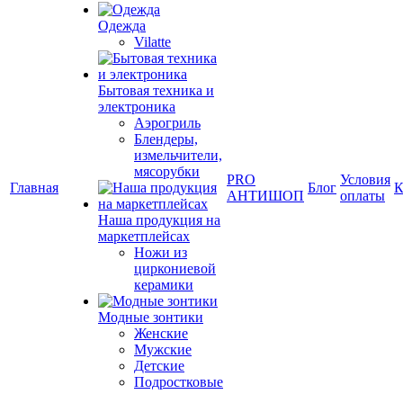
Одежда
Vilatte
Бытовая техника и
электроника
Аэрогриль
Блендеры,
измельчители,
мясорубки
PRO
Условия
Главная
Блог
К
АНТИШОП
оплаты
Наша продукция на
маркетплейсах
Ножи из
циркониевой
керамики
Модные зонтики
Женские
Мужские
Детские
Подростковые