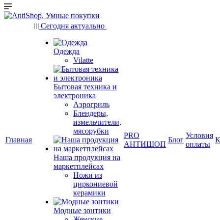
Сегодня актуально
Одежда
Vilatte
Бытовая техника и
электроника
Аэрогриль
Блендеры,
измельчители,
мясорубки
PRO
Условия
Главная
Блог
К
АНТИШОП
оплаты
Наша продукция на
маркетплейсах
Ножи из
циркониевой
керамики
Модные зонтики
Женские