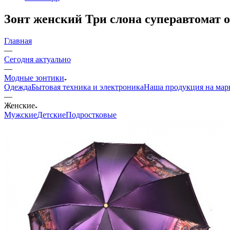
Зонт женский Три слона суперавтомат 
Главная
—
Сегодня актуально
—
Модные зонтики
Одежда
Бытовая техника и электроника
Наша продукция на мар
—
Женские
Мужские
Детские
Подростковые