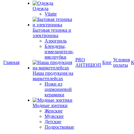
Одежда
Vilatte
Бытовая техника и
электроника
Аэрогриль
Блендеры,
измельчители,
мясорубки
PRO
Условия
Главная
Блог
К
АНТИШОП
оплаты
Наша продукция на
маркетплейсах
Ножи из
циркониевой
керамики
Модные зонтики
Женские
Мужские
Детские
Подростковые