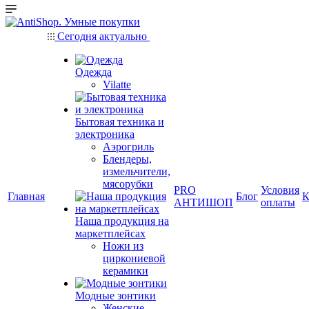
Сегодня актуально
Одежда
Vilatte
Бытовая техника и
электроника
Аэрогриль
Блендеры,
измельчители,
мясорубки
PRO
Условия
Главная
Блог
К
АНТИШОП
оплаты
Наша продукция на
маркетплейсах
Ножи из
циркониевой
керамики
Модные зонтики
Женские