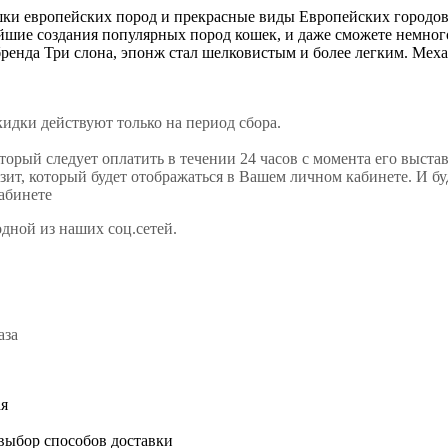
ки европейских пород и прекрасные виды Европейских городов 
ейшие создания популярных пород кошек, и даже сможете немног
бренда Три слона, эпонж стал шелковистым и более легким. Мех
кидки действуют только на период сбора.
оторый следует оплатить в течении 24 часов с момента его выста
ит, который будет отображаться в Вашем личном кабинете. И бу
кабинете
одной из наших соц.сетей.
аза
ая
 выбор способов доставки