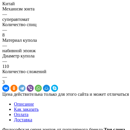
Китай
Механизм зонта
—
суперавтомат
Количество спиц
—
8
Материал купола
—
набивной эпонж
Диаметр купола
—
110
Количество сложений
—
3
Цена действительна только для этого сайта и может отличаться
Описание
Как заказать
Оплата
Доставка
Философская серия зонтов от популярного бренда
Три слона
.