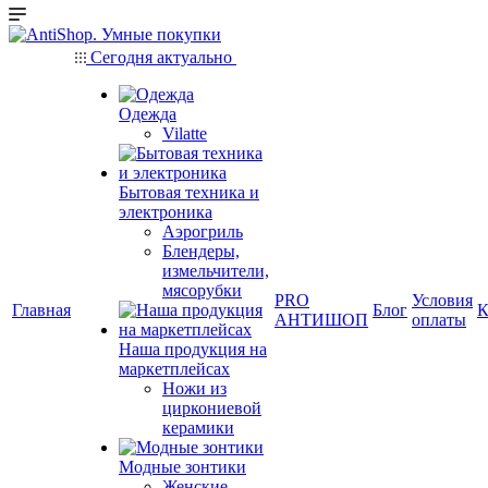
Сегодня актуально
Одежда
Vilatte
Бытовая техника и
электроника
Аэрогриль
Блендеры,
измельчители,
мясорубки
PRO
Условия
Главная
Блог
К
АНТИШОП
оплаты
Наша продукция на
маркетплейсах
Ножи из
циркониевой
керамики
Модные зонтики
Женские