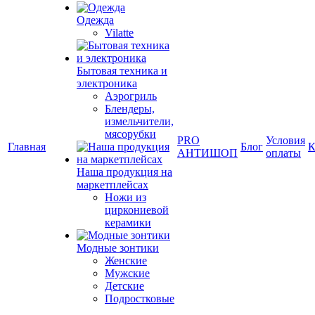
Одежда
Vilatte
Бытовая техника и
электроника
Аэрогриль
Блендеры,
измельчители,
мясорубки
PRO
Условия
Главная
Блог
К
АНТИШОП
оплаты
Наша продукция на
маркетплейсах
Ножи из
циркониевой
керамики
Модные зонтики
Женские
Мужские
Детские
Подростковые