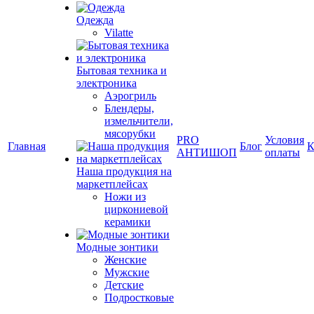
Одежда
Vilatte
Бытовая техника и
электроника
Аэрогриль
Блендеры,
измельчители,
мясорубки
PRO
Условия
Главная
Блог
К
АНТИШОП
оплаты
Наша продукция на
маркетплейсах
Ножи из
циркониевой
керамики
Модные зонтики
Женские
Мужские
Детские
Подростковые