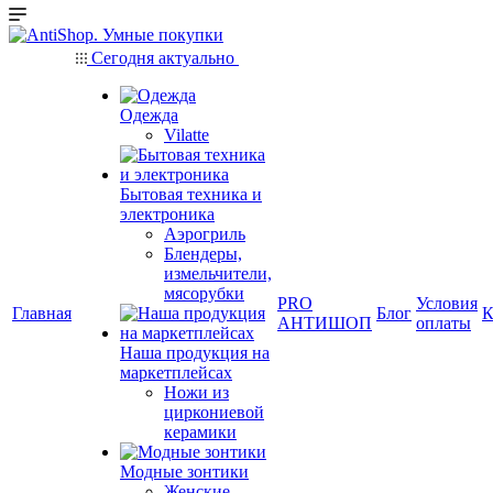
Сегодня актуально
Одежда
Vilatte
Бытовая техника и
электроника
Аэрогриль
Блендеры,
измельчители,
мясорубки
PRO
Условия
Главная
Блог
К
АНТИШОП
оплаты
Наша продукция на
маркетплейсах
Ножи из
циркониевой
керамики
Модные зонтики
Женские